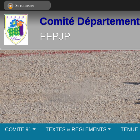
Panneau de gestion des cookies
Se connecter
Comité Départementa
FFPJP
COMITE 91
TEXTES & REGLEMENTS
TENUE 