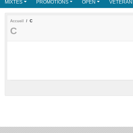
MIXTES
PROMOTIONS
OPEN
VETERAN
Accueil
C
C