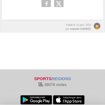
Publié le
15 janv. 2023
par
isabelle GARDET
SPORTS
REGIONS
88076
visites